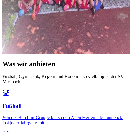
News
14. Juli 2026
Ausblick: Das erwartet uns in der Saison 2026/27
Die Ligeneinteilung steht und der Spielplan ist da: Auftakt am 25.
Juli daheim gegen den FC Töging – und da...
Alle News & Termine ansehen
Was wir anbieten
Fußball, Gymnastik, Kegeln und Rodeln – so vielfältig ist der SV
Miesbach.
Fußball
Von der Bambini-Gruppe bis zu den Alten Herren – bei uns kickt
fast jeder Jahrgang mit.