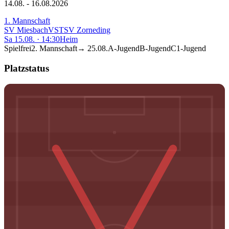
14.08. - 16.08.2026
1. Mannschaft
SV Miesbach
VS
TSV Zorneding
Sa 15.08.
·
14:30
Heim
Spielfrei
2. Mannschaft
→
25.08.
A-Jugend
B-Jugend
C1-Jugend
Platzstatus