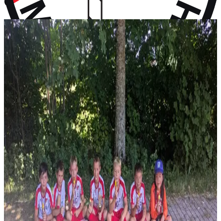
vor 10 Monaten
Aktuelles
Neuigkeiten aus dem Vereinsleben und kommende Termine
News
28. Juli 2026
F-Jugend holt Platz 2 beim Turnier in Wall
Vier Gruppensiege ohne Gegentor und ein 2:0 im Halbfinale – erst
im Finale wird unsere F-Jugend gestoppt: P...
News
14. Juli 2026
Rückblick: 1. Fanclub Worldcup Rot-Weiß –
Endrunde auf unserem Hauptplatz
36 Teams von FC-Bayern-Fanclubs aus vier Ländern, ein
Wochenende voller Fußball – und das große Finale auf...