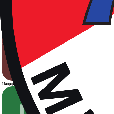
Hauptplatz
Für Spiele freigegeben