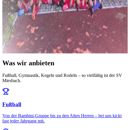
News
14. Juli 2026
Ausblick: Das erwartet uns in der Saison 2026/27
Die Ligeneinteilung steht und der Spielplan ist da: Auftakt am 25.
Juli daheim gegen den FC Töging – und da...
Alle News & Termine ansehen
Was wir anbieten
Fußball, Gymnastik, Kegeln und Rodeln – so vielfältig ist der SV
Miesbach.
Fußball
Von der Bambini-Gruppe bis zu den Alten Herren – bei uns kickt
fast jeder Jahrgang mit.