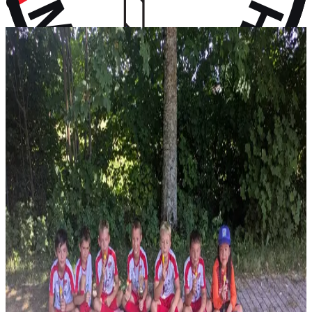
vor 10 Monaten
Aktuelles
Neuigkeiten aus dem Vereinsleben und kommende Termine
News
28. Juli 2026
F-Jugend holt Platz 2 beim Turnier in Wall
Vier Gruppensiege ohne Gegentor und ein 2:0 im Halbfinale – erst
im Finale wird unsere F-Jugend gestoppt: P...
News
14. Juli 2026
Rückblick: 1. Fanclub Worldcup Rot-Weiß –
Endrunde auf unserem Hauptplatz
36 Teams von FC-Bayern-Fanclubs aus vier Ländern, ein
Wochenende voller Fußball – und das große Finale auf...