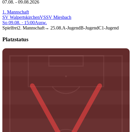
07.08. - 09.08.2026
1. Mannschaft
SV Walpertskirchen
VS
SV Miesbach
So 09.08.
·
15:00
Ausw.
Spielfrei
2. Mannschaft
→
25.08.
A-Jugend
B-Jugend
C1-Jugend
Platzstatus