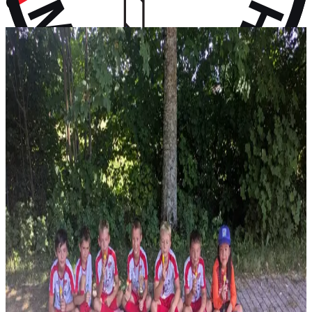
vor 10 Monaten
Aktuelles
Neuigkeiten aus dem Vereinsleben und kommende Termine
News
28. Juli 2026
F-Jugend holt Platz 2 beim Turnier in Wall
Vier Gruppensiege ohne Gegentor und ein 2:0 im Halbfinale – erst
im Finale wird unsere F-Jugend gestoppt: P...
News
14. Juli 2026
Rückblick: 1. Fanclub Worldcup Rot-Weiß –
Endrunde auf unserem Hauptplatz
36 Teams von FC-Bayern-Fanclubs aus vier Ländern, ein
Wochenende voller Fußball – und das große Finale auf...