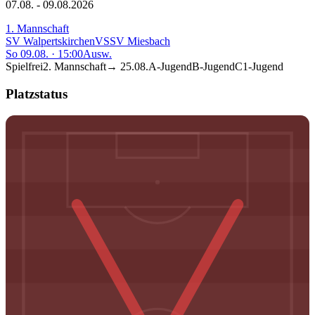
07.08. - 09.08.2026
1. Mannschaft
SV Walpertskirchen
VS
SV Miesbach
So 09.08.
·
15:00
Ausw.
Spielfrei
2. Mannschaft
→
25.08.
A-Jugend
B-Jugend
C1-Jugend
Platzstatus