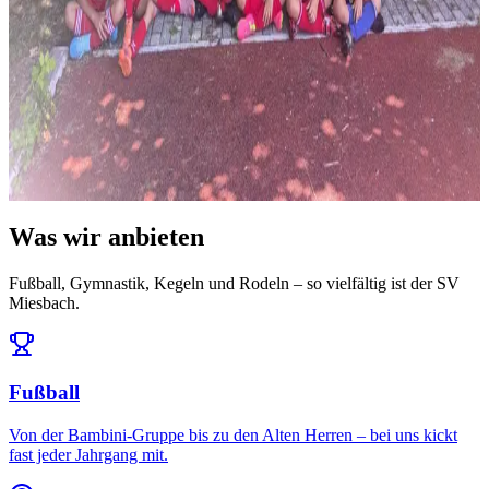
News
14. Juli 2026
Ausblick: Das erwartet uns in der Saison 2026/27
Die Ligeneinteilung steht und der Spielplan ist da: Auftakt am 25.
Juli daheim gegen den FC Töging – und da...
Alle News & Termine ansehen
Was wir anbieten
Fußball, Gymnastik, Kegeln und Rodeln – so vielfältig ist der SV
Miesbach.
Fußball
Von der Bambini-Gruppe bis zu den Alten Herren – bei uns kickt
fast jeder Jahrgang mit.