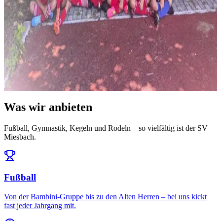
News
14. Juli 2026
Ausblick: Das erwartet uns in der Saison 2026/27
Die Ligeneinteilung steht und der Spielplan ist da: Auftakt am 25.
Juli daheim gegen den FC Töging – und da...
Alle News & Termine ansehen
Was wir anbieten
Fußball, Gymnastik, Kegeln und Rodeln – so vielfältig ist der SV
Miesbach.
Fußball
Von der Bambini-Gruppe bis zu den Alten Herren – bei uns kickt
fast jeder Jahrgang mit.