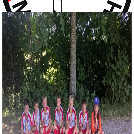
vor 10 Monaten
Aktuelles
Neuigkeiten aus dem Vereinsleben und kommende Termine
News
28. Juli 2026
F-Jugend holt Platz 2 beim Turnier in Wall
Vier Gruppensiege ohne Gegentor und ein 2:0 im Halbfinale – erst
im Finale wird unsere F-Jugend gestoppt: P...
News
14. Juli 2026
Rückblick: 1. Fanclub Worldcup Rot-Weiß –
Endrunde auf unserem Hauptplatz
36 Teams von FC-Bayern-Fanclubs aus vier Ländern, ein
Wochenende voller Fußball – und das große Finale auf...