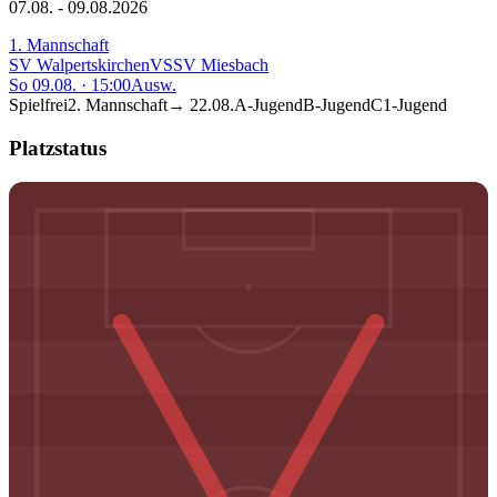
07.08. - 09.08.2026
1. Mannschaft
SV Walpertskirchen
VS
SV Miesbach
So 09.08.
·
15:00
Ausw.
Spielfrei
2. Mannschaft
→
22.08.
A-Jugend
B-Jugend
C1-Jugend
Platzstatus