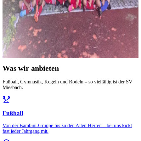
News
14. Juli 2026
Ausblick: Das erwartet uns in der Saison 2026/27
Die Ligeneinteilung steht und der Spielplan ist da: Auftakt am 25.
Juli daheim gegen den FC Töging – und da...
Alle News & Termine ansehen
Was wir anbieten
Fußball, Gymnastik, Kegeln und Rodeln – so vielfältig ist der SV
Miesbach.
Fußball
Von der Bambini-Gruppe bis zu den Alten Herren – bei uns kickt
fast jeder Jahrgang mit.