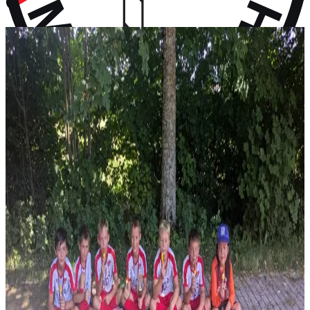
vor 9 Monaten
Aktuelles
Neuigkeiten aus dem Vereinsleben und kommende Termine
News
28. Juli 2026
F-Jugend holt Platz 2 beim Turnier in Wall
Vier Gruppensiege ohne Gegentor und ein 2:0 im Halbfinale – erst
im Finale wird unsere F-Jugend gestoppt: P...
News
14. Juli 2026
Rückblick: 1. Fanclub Worldcup Rot-Weiß –
Endrunde auf unserem Hauptplatz
36 Teams von FC-Bayern-Fanclubs aus vier Ländern, ein
Wochenende voller Fußball – und das große Finale auf...