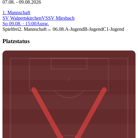
07.08. - 09.08.2026
1. Mannschaft
SV Walpertskirchen
VS
SV Miesbach
So 09.08.
·
15:00
Ausw.
Spielfrei
2. Mannschaft
→
06.08.
A-Jugend
B-Jugend
C1-Jugend
Platzstatus