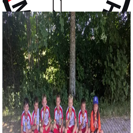
vor 10 Monaten
Aktuelles
Neuigkeiten aus dem Vereinsleben und kommende Termine
News
28. Juli 2026
F-Jugend holt Platz 2 beim Turnier in Wall
Vier Gruppensiege ohne Gegentor und ein 2:0 im Halbfinale – erst
im Finale wird unsere F-Jugend gestoppt: P...
News
14. Juli 2026
Rückblick: 1. Fanclub Worldcup Rot-Weiß –
Endrunde auf unserem Hauptplatz
36 Teams von FC-Bayern-Fanclubs aus vier Ländern, ein
Wochenende voller Fußball – und das große Finale auf...