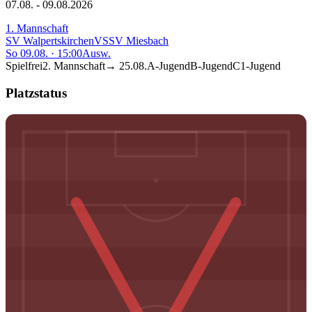
07.08. - 09.08.2026
1. Mannschaft
SV Walpertskirchen
VS
SV Miesbach
So 09.08.
·
15:00
Ausw.
Spielfrei
2. Mannschaft
→
25.08.
A-Jugend
B-Jugend
C1-Jugend
Platzstatus