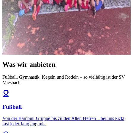
News
14. Juli 2026
Ausblick: Das erwartet uns in der Saison 2026/27
Die Ligeneinteilung steht und der Spielplan ist da: Auftakt am 25.
Juli daheim gegen den FC Töging – und da...
Alle News & Termine ansehen
Was wir anbieten
Fußball, Gymnastik, Kegeln und Rodeln – so vielfältig ist der SV
Miesbach.
Fußball
Von der Bambini-Gruppe bis zu den Alten Herren – bei uns kickt
fast jeder Jahrgang mit.