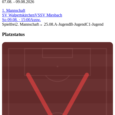
07.08. - 09.08.2026
1. Mannschaft
SV Walpertskirchen
VS
SV Miesbach
So 09.08.
·
15:00
Ausw.
Spielfrei
2. Mannschaft
→
25.08.
A-Jugend
B-Jugend
C1-Jugend
Platzstatus