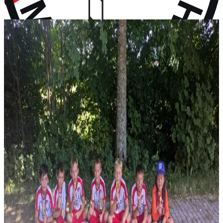
vor 10 Monaten
Aktuelles
Neuigkeiten aus dem Vereinsleben und kommende Termine
News
28. Juli 2026
F-Jugend holt Platz 2 beim Turnier in Wall
Vier Gruppensiege ohne Gegentor und ein 2:0 im Halbfinale – erst
im Finale wird unsere F-Jugend gestoppt: P...
News
14. Juli 2026
Rückblick: 1. Fanclub Worldcup Rot-Weiß –
Endrunde auf unserem Hauptplatz
36 Teams von FC-Bayern-Fanclubs aus vier Ländern, ein
Wochenende voller Fußball – und das große Finale auf...