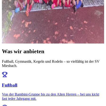
News
14. Juli 2026
Ausblick: Das erwartet uns in der Saison 2026/27
Die Ligeneinteilung steht und der Spielplan ist da: Auftakt am 25.
Juli daheim gegen den FC Töging – und da...
Alle News & Termine ansehen
Was wir anbieten
Fußball, Gymnastik, Kegeln und Rodeln – so vielfältig ist der SV
Miesbach.
Fußball
Von der Bambini-Gruppe bis zu den Alten Herren – bei uns kickt
fast jeder Jahrgang mit.