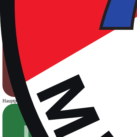
Hauptplatz
Für Spiele freigegeben