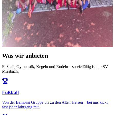
News
14. Juli 2026
Ausblick: Das erwartet uns in der Saison 2026/27
Die Ligeneinteilung steht und der Spielplan ist da: Auftakt am 25.
Juli daheim gegen den FC Töging – und da...
Alle News & Termine ansehen
Was wir anbieten
Fußball, Gymnastik, Kegeln und Rodeln – so vielfältig ist der SV
Miesbach.
Fußball
Von der Bambini-Gruppe bis zu den Alten Herren – bei uns kickt
fast jeder Jahrgang mit.