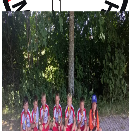
vor 10 Monaten
Aktuelles
Neuigkeiten aus dem Vereinsleben und kommende Termine
News
28. Juli 2026
F-Jugend holt Platz 2 beim Turnier in Wall
Vier Gruppensiege ohne Gegentor und ein 2:0 im Halbfinale – erst
im Finale wird unsere F-Jugend gestoppt: P...
News
14. Juli 2026
Rückblick: 1. Fanclub Worldcup Rot-Weiß –
Endrunde auf unserem Hauptplatz
36 Teams von FC-Bayern-Fanclubs aus vier Ländern, ein
Wochenende voller Fußball – und das große Finale auf...