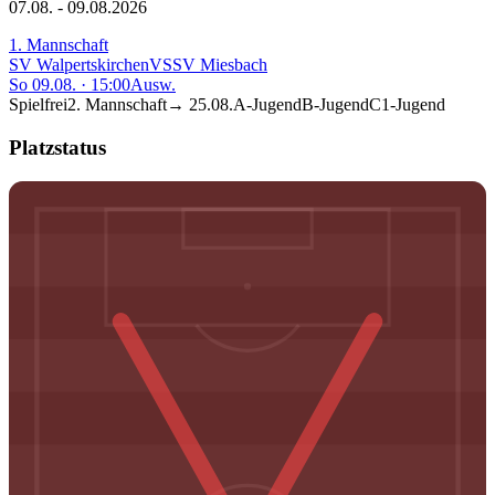
07.08. - 09.08.2026
1. Mannschaft
SV Walpertskirchen
VS
SV Miesbach
So 09.08.
·
15:00
Ausw.
Spielfrei
2. Mannschaft
→
25.08.
A-Jugend
B-Jugend
C1-Jugend
Platzstatus