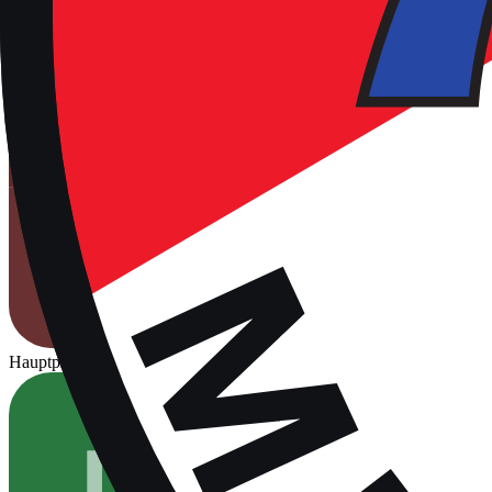
Hauptplatz
Für Spiele freigegeben