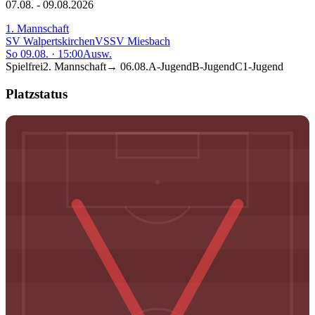
07.08. - 09.08.2026
1. Mannschaft
SV Walpertskirchen
VS
SV Miesbach
So 09.08.
·
15:00
Ausw.
Spielfrei
2. Mannschaft
→
06.08.
A-Jugend
B-Jugend
C1-Jugend
Platzstatus