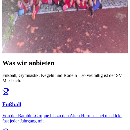
News
14. Juli 2026
Ausblick: Das erwartet uns in der Saison 2026/27
Die Ligeneinteilung steht und der Spielplan ist da: Auftakt am 25.
Juli daheim gegen den FC Töging – und da...
Alle News & Termine ansehen
Was wir anbieten
Fußball, Gymnastik, Kegeln und Rodeln – so vielfältig ist der SV
Miesbach.
Fußball
Von der Bambini-Gruppe bis zu den Alten Herren – bei uns kickt
fast jeder Jahrgang mit.