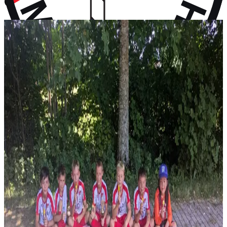
vor 9 Monaten
Aktuelles
Neuigkeiten aus dem Vereinsleben und kommende Termine
News
28. Juli 2026
F-Jugend holt Platz 2 beim Turnier in Wall
Vier Gruppensiege ohne Gegentor und ein 2:0 im Halbfinale – erst
im Finale wird unsere F-Jugend gestoppt: P...
News
14. Juli 2026
Rückblick: 1. Fanclub Worldcup Rot-Weiß –
Endrunde auf unserem Hauptplatz
36 Teams von FC-Bayern-Fanclubs aus vier Ländern, ein
Wochenende voller Fußball – und das große Finale auf...