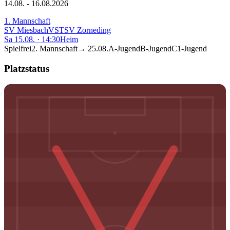
14.08. - 16.08.2026
1. Mannschaft
SV Miesbach
VS
TSV Zorneding
Sa 15.08.
·
14:30
Heim
Spielfrei
2. Mannschaft
→
25.08.
A-Jugend
B-Jugend
C1-Jugend
Platzstatus