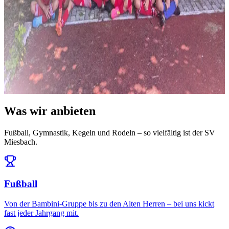
News
14. Juli 2026
Ausblick: Das erwartet uns in der Saison 2026/27
Die Ligeneinteilung steht und der Spielplan ist da: Auftakt am 25.
Juli daheim gegen den FC Töging – und da...
Alle News & Termine ansehen
Was wir anbieten
Fußball, Gymnastik, Kegeln und Rodeln – so vielfältig ist der SV
Miesbach.
Fußball
Von der Bambini-Gruppe bis zu den Alten Herren – bei uns kickt
fast jeder Jahrgang mit.