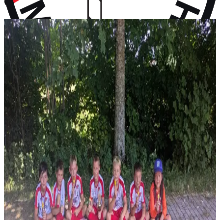
vor 10 Monaten
Aktuelles
Neuigkeiten aus dem Vereinsleben und kommende Termine
News
28. Juli 2026
F-Jugend holt Platz 2 beim Turnier in Wall
Vier Gruppensiege ohne Gegentor und ein 2:0 im Halbfinale – erst
im Finale wird unsere F-Jugend gestoppt: P...
News
14. Juli 2026
Rückblick: 1. Fanclub Worldcup Rot-Weiß –
Endrunde auf unserem Hauptplatz
36 Teams von FC-Bayern-Fanclubs aus vier Ländern, ein
Wochenende voller Fußball – und das große Finale auf...