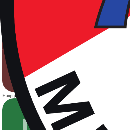
Hauptplatz
Für Spiele freigegeben