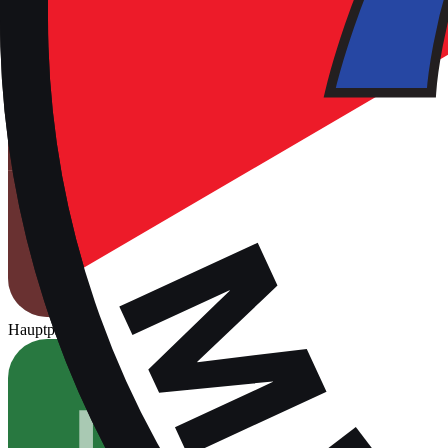
Hauptplatz
Für Spiele freigegeben