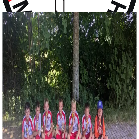
vor 10 Monaten
Aktuelles
Neuigkeiten aus dem Vereinsleben und kommende Termine
News
28. Juli 2026
F-Jugend holt Platz 2 beim Turnier in Wall
Vier Gruppensiege ohne Gegentor und ein 2:0 im Halbfinale – erst
im Finale wird unsere F-Jugend gestoppt: P...
News
14. Juli 2026
Rückblick: 1. Fanclub Worldcup Rot-Weiß –
Endrunde auf unserem Hauptplatz
36 Teams von FC-Bayern-Fanclubs aus vier Ländern, ein
Wochenende voller Fußball – und das große Finale auf...