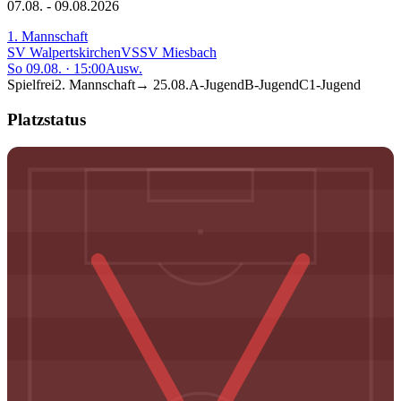
07.08. - 09.08.2026
1. Mannschaft
SV Walpertskirchen
VS
SV Miesbach
So 09.08.
·
15:00
Ausw.
Spielfrei
2. Mannschaft
→
25.08.
A-Jugend
B-Jugend
C1-Jugend
Platzstatus