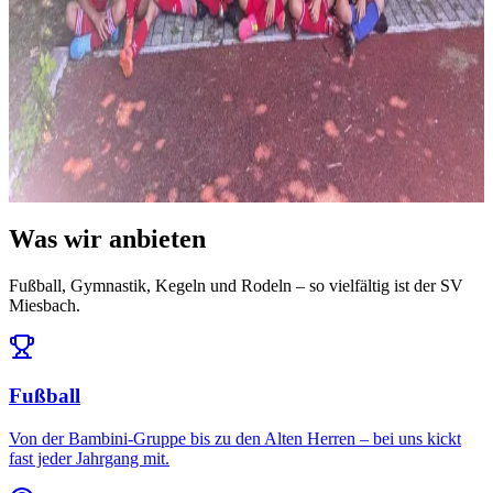
News
14. Juli 2026
Ausblick: Das erwartet uns in der Saison 2026/27
Die Ligeneinteilung steht und der Spielplan ist da: Auftakt am 25.
Juli daheim gegen den FC Töging – und da...
Alle News & Termine ansehen
Was wir anbieten
Fußball, Gymnastik, Kegeln und Rodeln – so vielfältig ist der SV
Miesbach.
Fußball
Von der Bambini-Gruppe bis zu den Alten Herren – bei uns kickt
fast jeder Jahrgang mit.