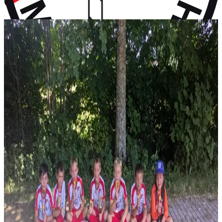
vor 9 Monaten
Aktuelles
Neuigkeiten aus dem Vereinsleben und kommende Termine
News
28. Juli 2026
F-Jugend holt Platz 2 beim Turnier in Wall
Vier Gruppensiege ohne Gegentor und ein 2:0 im Halbfinale – erst
im Finale wird unsere F-Jugend gestoppt: P...
News
14. Juli 2026
Rückblick: 1. Fanclub Worldcup Rot-Weiß –
Endrunde auf unserem Hauptplatz
36 Teams von FC-Bayern-Fanclubs aus vier Ländern, ein
Wochenende voller Fußball – und das große Finale auf...