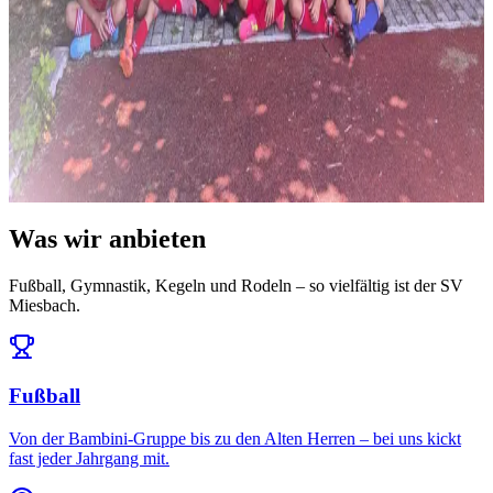
News
14. Juli 2026
Ausblick: Das erwartet uns in der Saison 2026/27
Die Ligeneinteilung steht und der Spielplan ist da: Auftakt am 25.
Juli daheim gegen den FC Töging – und da...
Alle News & Termine ansehen
Was wir anbieten
Fußball, Gymnastik, Kegeln und Rodeln – so vielfältig ist der SV
Miesbach.
Fußball
Von der Bambini-Gruppe bis zu den Alten Herren – bei uns kickt
fast jeder Jahrgang mit.