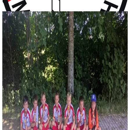
vor 10 Monaten
Aktuelles
Neuigkeiten aus dem Vereinsleben und kommende Termine
News
28. Juli 2026
F-Jugend holt Platz 2 beim Turnier in Wall
Vier Gruppensiege ohne Gegentor und ein 2:0 im Halbfinale – erst
im Finale wird unsere F-Jugend gestoppt: P...
News
14. Juli 2026
Rückblick: 1. Fanclub Worldcup Rot-Weiß –
Endrunde auf unserem Hauptplatz
36 Teams von FC-Bayern-Fanclubs aus vier Ländern, ein
Wochenende voller Fußball – und das große Finale auf...