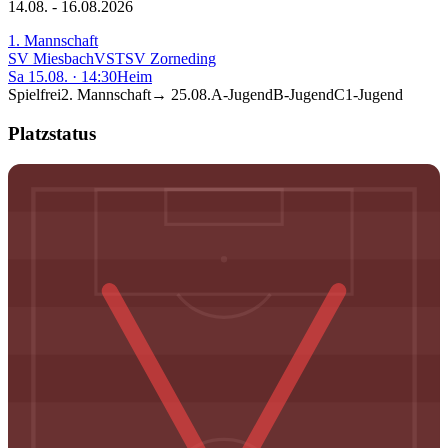
14.08. - 16.08.2026
1. Mannschaft
SV Miesbach
VS
TSV Zorneding
Sa 15.08.
·
14:30
Heim
Spielfrei
2. Mannschaft
→
25.08.
A-Jugend
B-Jugend
C1-Jugend
Platzstatus