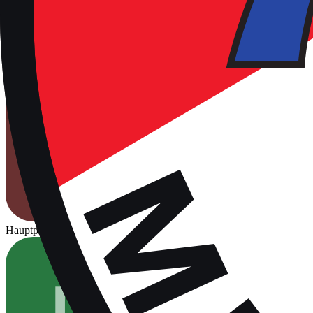
Hauptplatz
Für Spiele freigegeben