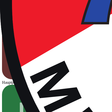
Hauptplatz
Für Spiele freigegeben