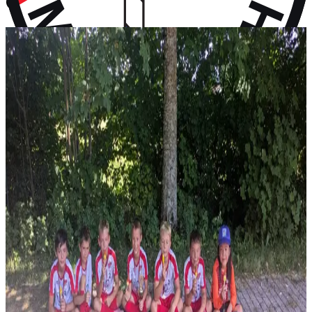
vor 10 Monaten
Aktuelles
Neuigkeiten aus dem Vereinsleben und kommende Termine
News
28. Juli 2026
F-Jugend holt Platz 2 beim Turnier in Wall
Vier Gruppensiege ohne Gegentor und ein 2:0 im Halbfinale – erst
im Finale wird unsere F-Jugend gestoppt: P...
News
14. Juli 2026
Rückblick: 1. Fanclub Worldcup Rot-Weiß –
Endrunde auf unserem Hauptplatz
36 Teams von FC-Bayern-Fanclubs aus vier Ländern, ein
Wochenende voller Fußball – und das große Finale auf...