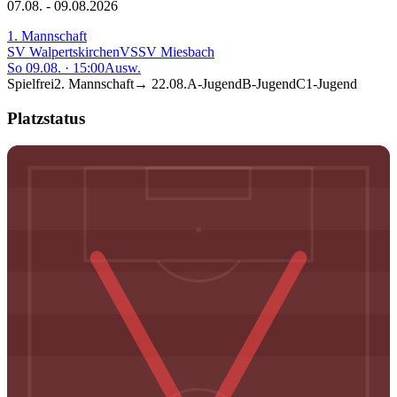
07.08. - 09.08.2026
1. Mannschaft
SV Walpertskirchen
VS
SV Miesbach
So 09.08.
·
15:00
Ausw.
Spielfrei
2. Mannschaft
→
22.08.
A-Jugend
B-Jugend
C1-Jugend
Platzstatus