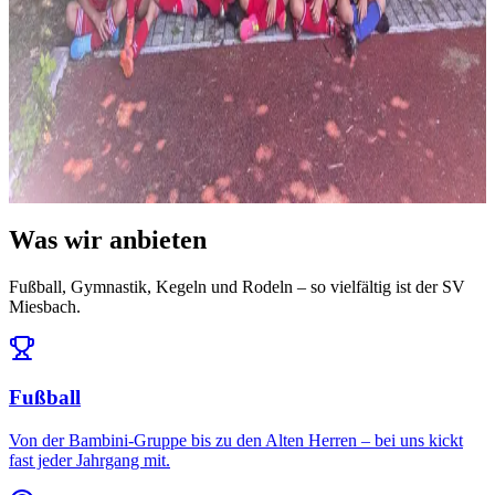
News
14. Juli 2026
Ausblick: Das erwartet uns in der Saison 2026/27
Die Ligeneinteilung steht und der Spielplan ist da: Auftakt am 25.
Juli daheim gegen den FC Töging – und da...
Alle News & Termine ansehen
Was wir anbieten
Fußball, Gymnastik, Kegeln und Rodeln – so vielfältig ist der SV
Miesbach.
Fußball
Von der Bambini-Gruppe bis zu den Alten Herren – bei uns kickt
fast jeder Jahrgang mit.