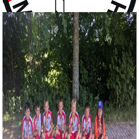
vor 10 Monaten
Aktuelles
Neuigkeiten aus dem Vereinsleben und kommende Termine
News
28. Juli 2026
F-Jugend holt Platz 2 beim Turnier in Wall
Vier Gruppensiege ohne Gegentor und ein 2:0 im Halbfinale – erst
im Finale wird unsere F-Jugend gestoppt: P...
News
14. Juli 2026
Rückblick: 1. Fanclub Worldcup Rot-Weiß –
Endrunde auf unserem Hauptplatz
36 Teams von FC-Bayern-Fanclubs aus vier Ländern, ein
Wochenende voller Fußball – und das große Finale auf...