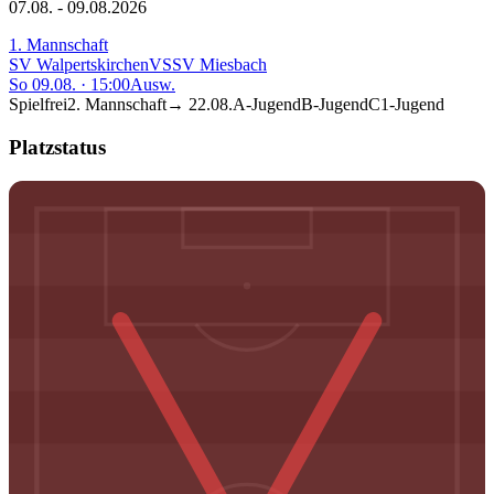
07.08. - 09.08.2026
1. Mannschaft
SV Walpertskirchen
VS
SV Miesbach
So 09.08.
·
15:00
Ausw.
Spielfrei
2. Mannschaft
→
22.08.
A-Jugend
B-Jugend
C1-Jugend
Platzstatus