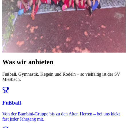
News
14. Juli 2026
Ausblick: Das erwartet uns in der Saison 2026/27
Die Ligeneinteilung steht und der Spielplan ist da: Auftakt am 25.
Juli daheim gegen den FC Töging – und da...
Alle News & Termine ansehen
Was wir anbieten
Fußball, Gymnastik, Kegeln und Rodeln – so vielfältig ist der SV
Miesbach.
Fußball
Von der Bambini-Gruppe bis zu den Alten Herren – bei uns kickt
fast jeder Jahrgang mit.