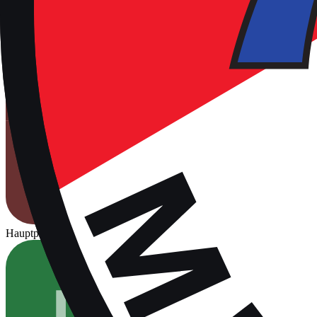
Hauptplatz
Für Spiele freigegeben