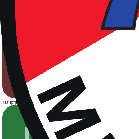
Hauptplatz
Für Spiele freigegeben