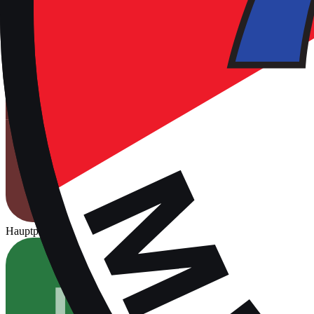
Hauptplatz
Für Spiele freigegeben