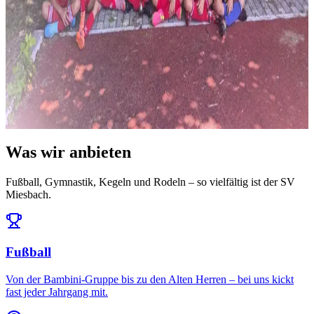
News
14. Juli 2026
Ausblick: Das erwartet uns in der Saison 2026/27
Die Ligeneinteilung steht und der Spielplan ist da: Auftakt am 25.
Juli daheim gegen den FC Töging – und da...
Alle News & Termine ansehen
Was wir anbieten
Fußball, Gymnastik, Kegeln und Rodeln – so vielfältig ist der SV
Miesbach.
Fußball
Von der Bambini-Gruppe bis zu den Alten Herren – bei uns kickt
fast jeder Jahrgang mit.