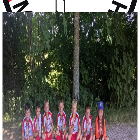
vor 9 Monaten
Aktuelles
Neuigkeiten aus dem Vereinsleben und kommende Termine
News
28. Juli 2026
F-Jugend holt Platz 2 beim Turnier in Wall
Vier Gruppensiege ohne Gegentor und ein 2:0 im Halbfinale – erst
im Finale wird unsere F-Jugend gestoppt: P...
News
14. Juli 2026
Rückblick: 1. Fanclub Worldcup Rot-Weiß –
Endrunde auf unserem Hauptplatz
36 Teams von FC-Bayern-Fanclubs aus vier Ländern, ein
Wochenende voller Fußball – und das große Finale auf...