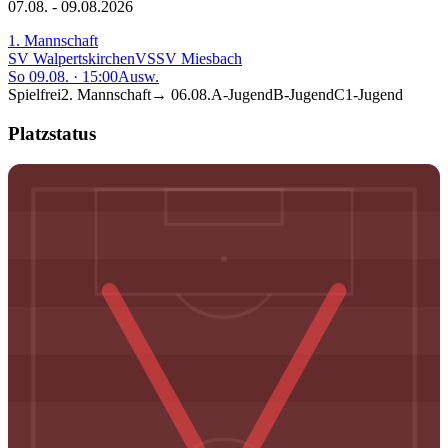
07.08. - 09.08.2026
1. Mannschaft
SV Walpertskirchen
VS
SV Miesbach
So 09.08.
·
15:00
Ausw.
Spielfrei
2. Mannschaft
→
06.08.
A-Jugend
B-Jugend
C1-Jugend
Platzstatus