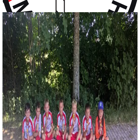
vor 10 Monaten
Aktuelles
Neuigkeiten aus dem Vereinsleben und kommende Termine
News
28. Juli 2026
F-Jugend holt Platz 2 beim Turnier in Wall
Vier Gruppensiege ohne Gegentor und ein 2:0 im Halbfinale – erst
im Finale wird unsere F-Jugend gestoppt: P...
News
14. Juli 2026
Rückblick: 1. Fanclub Worldcup Rot-Weiß –
Endrunde auf unserem Hauptplatz
36 Teams von FC-Bayern-Fanclubs aus vier Ländern, ein
Wochenende voller Fußball – und das große Finale auf...