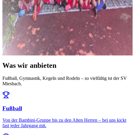
News
14. Juli 2026
Ausblick: Das erwartet uns in der Saison 2026/27
Die Ligeneinteilung steht und der Spielplan ist da: Auftakt am 25.
Juli daheim gegen den FC Töging – und da...
Alle News & Termine ansehen
Was wir anbieten
Fußball, Gymnastik, Kegeln und Rodeln – so vielfältig ist der SV
Miesbach.
Fußball
Von der Bambini-Gruppe bis zu den Alten Herren – bei uns kickt
fast jeder Jahrgang mit.