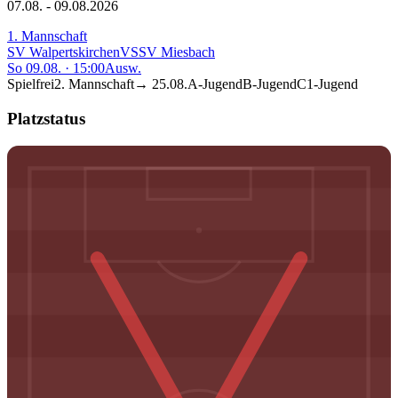
07.08. - 09.08.2026
1. Mannschaft
SV Walpertskirchen
VS
SV Miesbach
So 09.08.
·
15:00
Ausw.
Spielfrei
2. Mannschaft
→
25.08.
A-Jugend
B-Jugend
C1-Jugend
Platzstatus