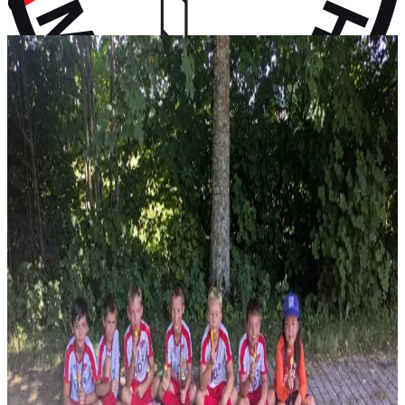
vor 9 Monaten
Aktuelles
Neuigkeiten aus dem Vereinsleben und kommende Termine
News
28. Juli 2026
F-Jugend holt Platz 2 beim Turnier in Wall
Vier Gruppensiege ohne Gegentor und ein 2:0 im Halbfinale – erst
im Finale wird unsere F-Jugend gestoppt: P...
News
14. Juli 2026
Rückblick: 1. Fanclub Worldcup Rot-Weiß –
Endrunde auf unserem Hauptplatz
36 Teams von FC-Bayern-Fanclubs aus vier Ländern, ein
Wochenende voller Fußball – und das große Finale auf...