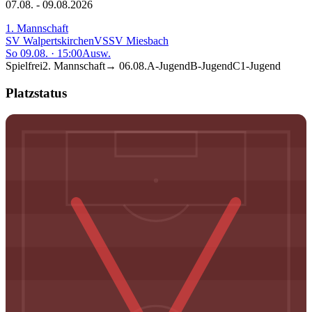
07.08. - 09.08.2026
1. Mannschaft
SV Walpertskirchen
VS
SV Miesbach
So 09.08.
·
15:00
Ausw.
Spielfrei
2. Mannschaft
→
06.08.
A-Jugend
B-Jugend
C1-Jugend
Platzstatus