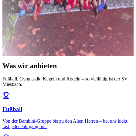
News
14. Juli 2026
Ausblick: Das erwartet uns in der Saison 2026/27
Die Ligeneinteilung steht und der Spielplan ist da: Auftakt am 25.
Juli daheim gegen den FC Töging – und da...
Alle News & Termine ansehen
Was wir anbieten
Fußball, Gymnastik, Kegeln und Rodeln – so vielfältig ist der SV
Miesbach.
Fußball
Von der Bambini-Gruppe bis zu den Alten Herren – bei uns kickt
fast jeder Jahrgang mit.